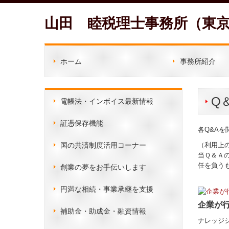
山田 睦税理士事務所（東
ホーム
事務所紹介
経営理念
料金について
スタッフ紹介
Q
電帳法・インボイス最新情報
証憑保存機能
各Q&A
国の共済制度活用コーナー
（利用上
当Ｑ＆Ａ
任を負う
創業の夢をお手伝いします
円満な相続・事業承継を支援
企業が行
補助金・助成金・融資情報
ナレッジ