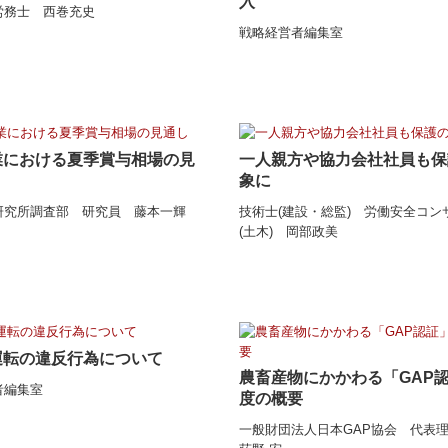
入
労務士 西巻充史
戦略経営者編集室
業における夏季賞与相場の見
一人親方や協力会社社員も保
象に
研究所調査部 研究員 藤本一輝
技術士(建設・総監) 労働安全コン
(土木) 岡部政美
運転の違反行為について
農畜産物にかかわる「GAP
者編集室
度の概要
一般財団法人日本GAP協会 代