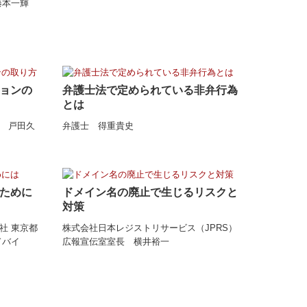
藤本一輝
ョンの
弁護士法で定められている非弁行為
とは
 戸田久
弁護士 得重貴史
ために
ドメイン名の廃止で生じるリスクと
対策
社 東京都
株式会社日本レジストリサービス（JPRS）
ドバイ
広報宣伝室室長 横井裕一