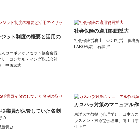
社会保険の適用範囲拡大
レジット制度の概要と活用の
社会保険労務士 COH社労士事務所
ト
LABO代表 石黒 潤
法人カーボンオフセット協会会長
フリーコンサルティング株式会社
役 中西武志
カスハラ対策のマニュアル作
る従業員が保管していた名刺
東洋大学教授（心理学）、日本カス
扱い
ラスメント対応協会理事、博士（学
生正幸
得重貴史