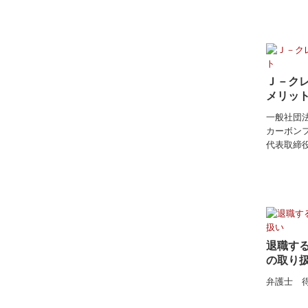
Ｊ－ク
メリッ
一般社団
カーボン
代表取締
退職す
の取り
弁護士 