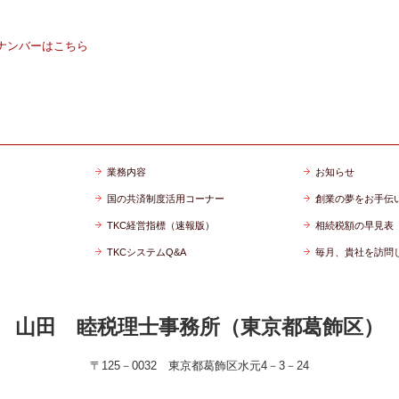
クナンバーはこちら
業務内容
お知らせ
国の共済制度活用コーナー
創業の夢をお手伝
TKC経営指標（速報版）
相続税額の早見表
TKCシステムQ&A
毎月、貴社を訪問
山田 睦税理士事務所（東京都葛飾区）
〒125－0032 東京都葛飾区水元4－3－24