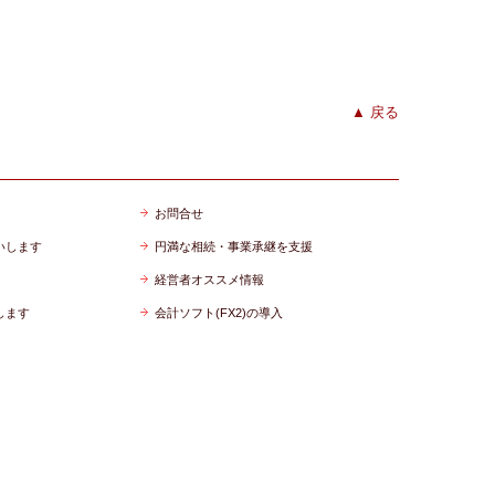
▲ 戻る
お問合せ
いします
円満な相続・事業承継を支援
経営者オススメ情報
します
会計ソフト(FX2)の導入