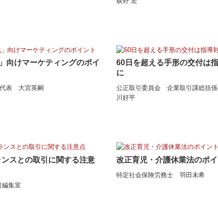
荻野 宏
代」向けマーケティングのポイ
60日を超える手形の交付は
に
ボ代表 大宮英嗣
公正取引委員会 企業取引課総括係
川好平
ランスとの取引に関する注意
改正育児・介護休業法のポイ
特定社会保険労務士 羽田未希
者編集室