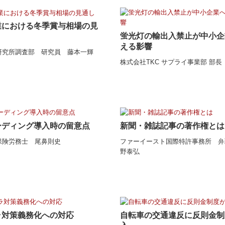
業における冬季賞与相場の見
蛍光灯の輸出入禁止が中小企
える影響
研究所調査部 研究員 藤本一輝
株式会社TKC サプライ事業部 部
ーディング導入時の留意点
新聞・雑誌記事の著作権とは
保険労務士 尾鼻則史
ファーイースト国際特許事務所 弁
野泰弘
ラ対策義務化への対応
自転車の交通違反に反則金制