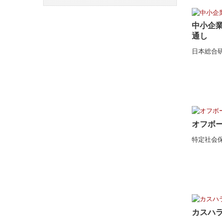
中小企
通し
日本総合
オフボ
特定社会
カスハ