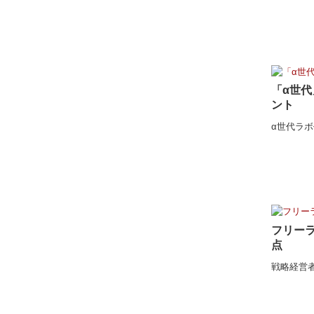
「α世
ント
α世代ラ
フリー
点
戦略経営