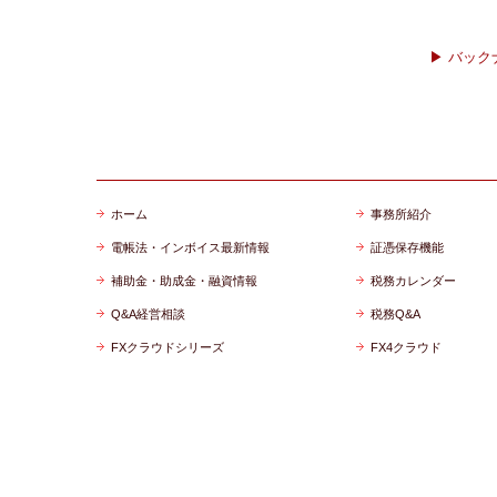
▶ バッ
ホーム
事務所紹介
電帳法・インボイス最新情報
証憑保存機能
補助金・助成金・融資情報
税務カレンダー
Q&A経営相談
税務Q&A
FXクラウドシリーズ
FX4クラウド