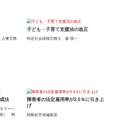
子ども・子育て支援法の改正
 人事労務
特定社会保険労務士 森 慎一
成法
障害者の法定雇用率が2.5％に引き上
げ
タマーハ
術） 桐
戦略経営者編集室