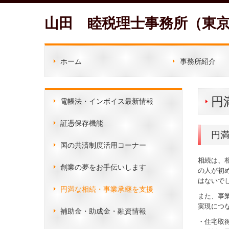
山田 睦税理士事務所（東
ホーム
事務所紹介
経営理念
料金について
スタッフ紹介
円
電帳法・インボイス最新情報
証憑保存機能
円
国の共済制度活用コーナー
相続は、
創業の夢をお手伝いします
の人が初
はないで
円満な相続・事業承継を支援
また、事
実現につ
補助金・助成金・融資情報
・住宅取