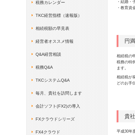
・結婚・
税務カレンダー
・教育資
TKC経営指標（速報版）
相続税額の早見表
円
経営者オススメ情報
Q&A経営相談
相続税の
税務の特
税務Q&A
ます。
相続税が
TKCシステムQ&A
どのお手
毎月、貴社を訪問します
会計ソフト(FX2)の導入
貴
FXクラウドシリーズ
平成30
FX4クラウド