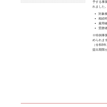
予する事
れました
対象株
相続
雇用
受贈
※特例事
められます
（令和8
提出期限