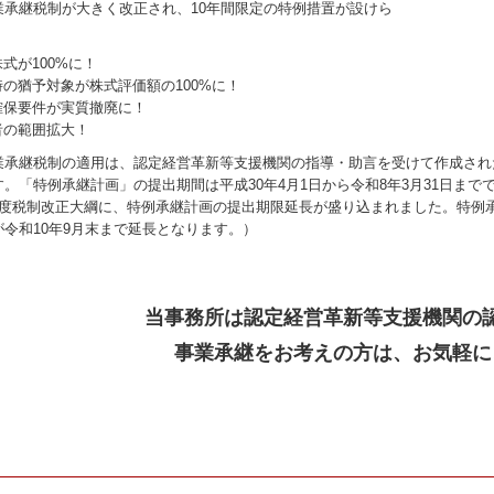
業承継税制が大きく改正され、10年間限定の特例措置が設けら
。
式が100%に！
時の猶予対象が株式評価額の100%に！
確保要件が実質撤廃に！
者の範囲拡大！
業承継税制の適用は、認定経営革新等支援機関の指導・助言を受けて作成され
。「特例承継計画」の提出期間は平成30年4月1日から令和8年3月31日まで
年度税制改正大綱に、特例承継計画の提出期限延長が盛り込まれました。特例
が令和10年9月末まで延長となります。）
当事務所は認定経営革新等支援機関の
事業承継をお考えの方は、お気軽に