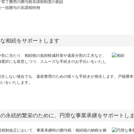
子育て費用の贈与税非課税制度の創設
金一括贈与の非課税特例
満な相続をサポートします
申告に当たり、相続税の負担軽減対策や遺産分割の工夫など、
例選択にも留意しつつ、スムーズな手続きのお手伝いをいたし
発生しない場合でも、遺産整理のための様々な手続きが発生します。戸籍謄本
伝いをいたします。
社の永続的繁栄のために、円滑な事業承継をサポートし
年度税制改正において、事業承継時の贈与税・相続税の納税を猶